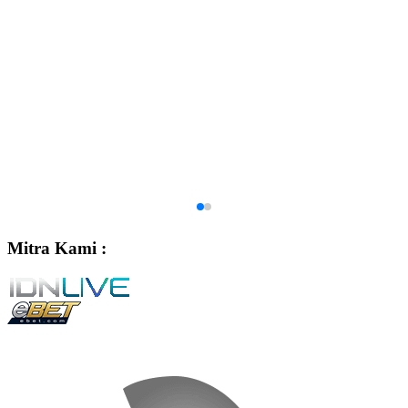
Mitra Kami :