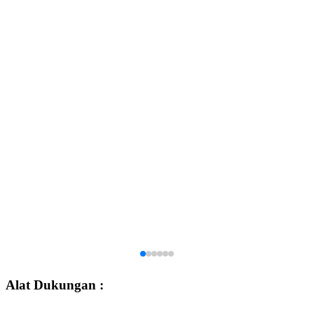
Alat Dukungan :