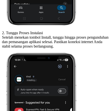
2. Tunggu Proses Instalasi
Setelah menekan tombol Install, tunggu hingga proses pengunduhan
dan pemasangan aplikasi selesai. Pastikan koneksi internet Anda
stabil selama proses berlangsung.