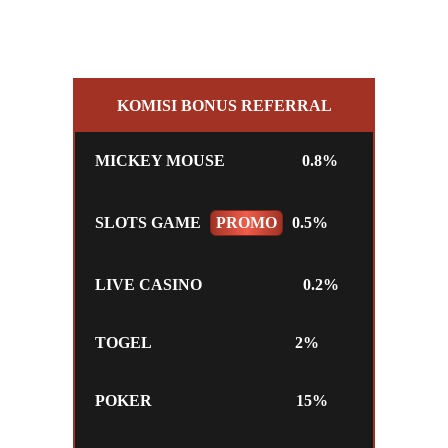
Referral system dari Dewacasino tidak dipungut biaya apapun.
Hanya dengan modal online saja, setelah itu Anda tinggal mengecek keuntungan
Anda yang dapat dilihat secara online kapan pun dan dimanapun.
REGISTER sekarang juga & REFERENSIKAN Link REFERRAL Anda.
KOMISI BONUS REFERRAL
MICKEY MOUSE
0.8%
SLOTS GAME
PROMO
0.5%
LIVE CASINO
0.2%
TOGEL
2%
POKER
15%