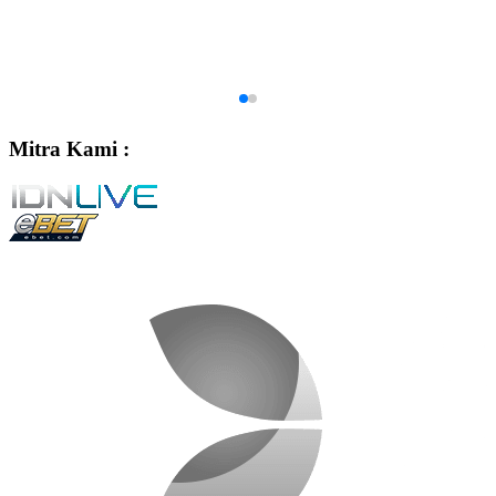
Mitra Kami :