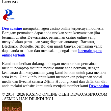
Lisensi :
Dewacasino
merupakan agen casino online terpercaya indonesia.
Beragam permainan dapat anda rasakan serta kenyamanan jika
bermain di situs Dewacasino, permainan casino online yang
menyediakan permainan yang digemari antaranya Baccarat,
Blackjack, Roulette, Sic Bo, dan masih banyak permainan yang
dapat anda mainkan dan merasakan pengalaman
bermain game
online terbaik
!
Kami memberikan dukungan dengan memberikan permainan
melalui pc/laptop maupun mobile untuk anda bermain, dengan
keamanan dan kenyamanan yang kami berikan untuk para member
setia kami. Untuk info lanjut kami memberikan pelayanan social
media dan livechat selama 24jam. Hubungi kami dan daftarkan diri
anda melalui website kami unuk menjadi member kami
Dewacasino
© 2014 - 2026 KASINO ONLINE OLEH DEWACASINO.COM
- SEMUA HAK DILINDUNGI