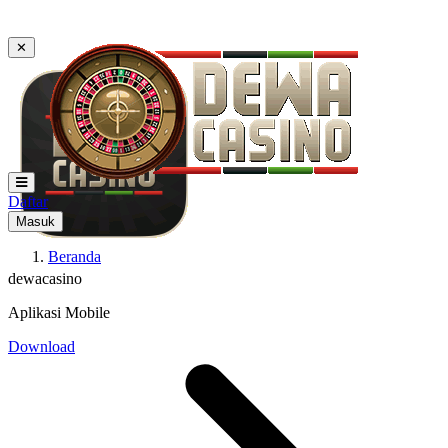
✕
Daftar
Masuk
Beranda
dewacasino
Aplikasi Mobile
Download