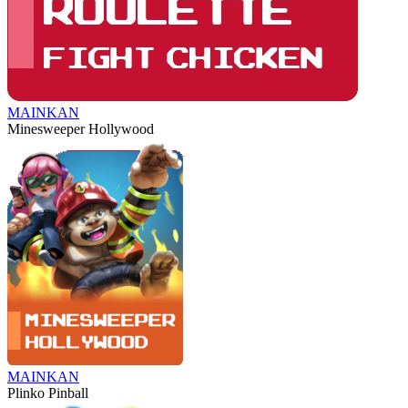
MAINKAN
Minesweeper Hollywood
MAINKAN
Plinko Pinball