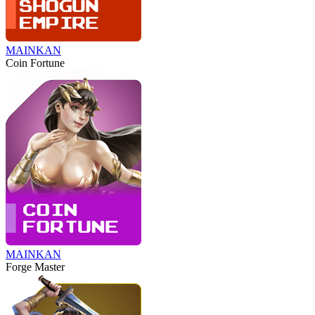
MAINKAN
Coin Fortune
MAINKAN
Forge Master