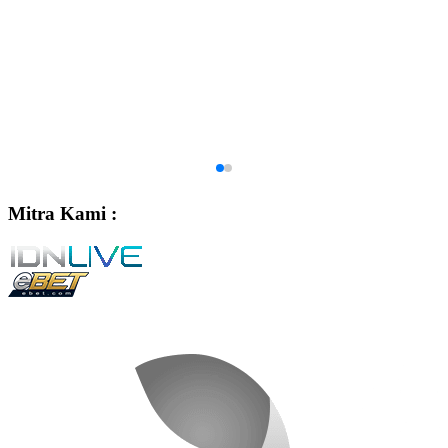
Mitra Kami :