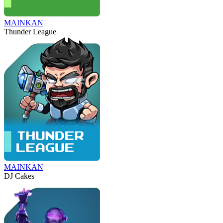
MAINKAN
Thunder League
MAINKAN
DJ Cakes