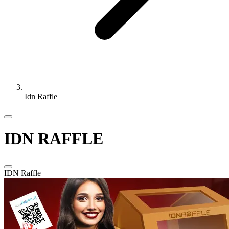
Idn Raffle
IDN RAFFLE
IDN Raffle