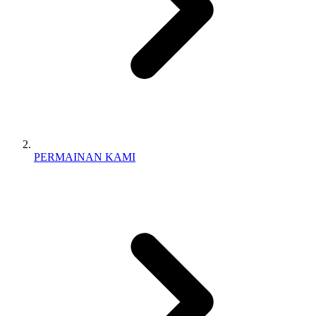
PERMAINAN KAMI