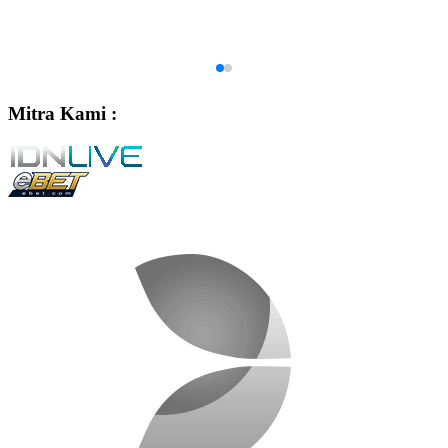
Mitra Kami :