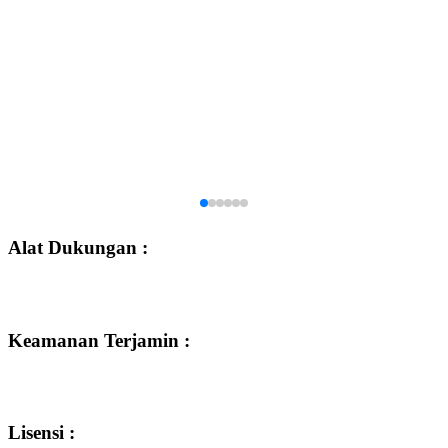
Alat Dukungan :
Keamanan Terjamin :
Lisensi :