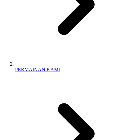
PERMAINAN KAMI