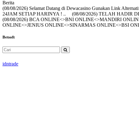
Berita
(08/08/2026)
Selamat Datang di Dewacasino Gunakan Link Alternatif
24JAM SETIAP HARINYA ! ..
(08/08/2026)
TELAH HADIR D
(08/08/2026)
BCA ONLINE<>BNI ONLINE<>MANDIRI ONLI
ONLINE<>JENIUS ONLINE<>SINARMAS ONLINE<>BSI O
Betsoft
idntrade