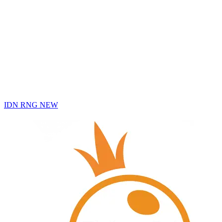
IDN RNG
NEW