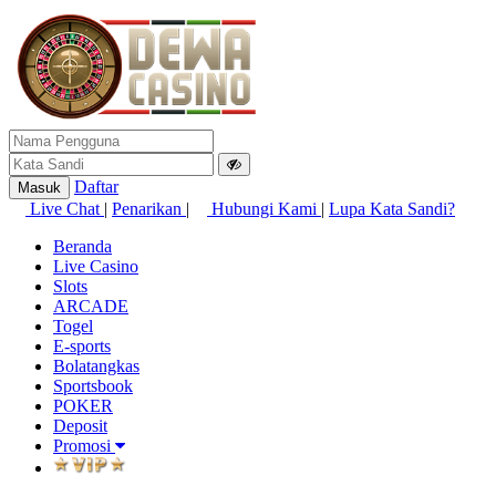
Daftar
Masuk
Live Chat
|
Penarikan
|
Hubungi Kami
|
Lupa Kata Sandi?
Beranda
Live Casino
Slots
ARCADE
Togel
E-sports
Bolatangkas
Sportsbook
POKER
Deposit
Promosi