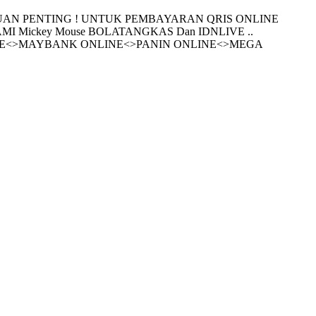
AN PENTING ! UNTUK PEMBAYARAN QRIS ONLINE
 Mickey Mouse BOLATANGKAS Dan IDNLIVE ..
INE<>MAYBANK ONLINE<>PANIN ONLINE<>MEGA