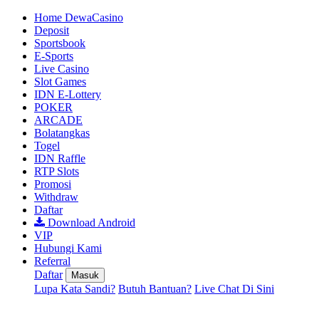
Home DewaCasino
Deposit
Sportsbook
E-Sports
Live Casino
Slot Games
IDN E-Lottery
POKER
ARCADE
Bolatangkas
Togel
IDN Raffle
RTP Slots
Promosi
Withdraw
Daftar
Download Android
VIP
Hubungi Kami
Referral
Daftar
Masuk
Lupa Kata Sandi?
Butuh Bantuan?
Live Chat Di Sini