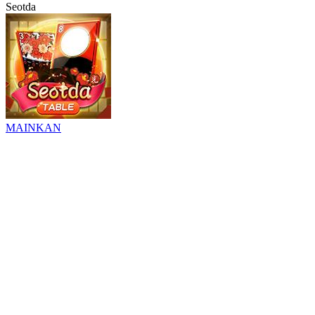
Seotda
MAINKAN