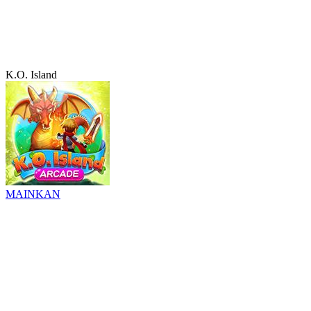
K.O. Island
MAINKAN