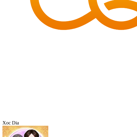
Xoc Dia