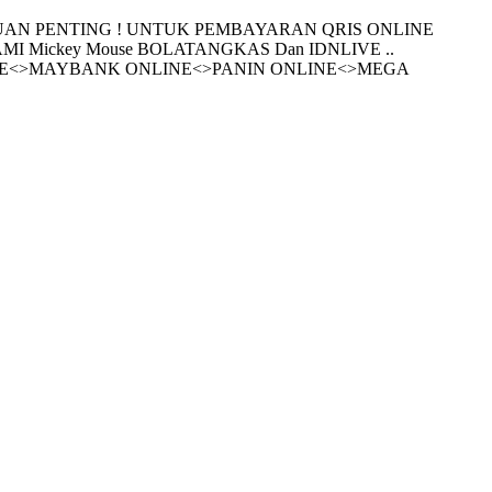
AN PENTING ! UNTUK PEMBAYARAN QRIS ONLINE
 Mickey Mouse BOLATANGKAS Dan IDNLIVE ..
INE<>MAYBANK ONLINE<>PANIN ONLINE<>MEGA